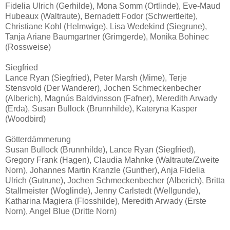
Fidelia Ulrich (Gerhilde), Mona Somm (Ortlinde), Eve-Maud
Hubeaux (Waltraute), Bernadett Fodor (Schwertleite),
Christiane Kohl (Helmwige), Lisa Wedekind (Siegrune),
Tanja Ariane Baumgartner (Grimgerde), Monika Bohinec
(Rossweise)
Siegfried
Lance Ryan (Siegfried), Peter Marsh (Mime), Terje
Stensvold (Der Wanderer), Jochen Schmeckenbecher
(Alberich), Magnús Baldvinsson (Fafner), Meredith Arwady
(Erda), Susan Bullock (Brunnhilde), Kateryna Kasper
(Woodbird)
Götterdämmerung
Susan Bullock (Brunnhilde), Lance Ryan (Siegfried),
Gregory Frank (Hagen), Claudia Mahnke (Waltraute/Zweite
Norn), Johannes Martin Kranzle (Gunther), Anja Fidelia
Ulrich (Gutrune), Jochen Schmeckenbecher (Alberich), Britta
Stallmeister (Woglinde), Jenny Carlstedt (Wellgunde),
Katharina Magiera (Flosshilde), Meredith Arwady (Erste
Norn), Angel Blue (Dritte Norn)