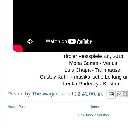
Tiroler Festspiele Erl, 2011
Mona Somm - Venus
Luis Chapa - Tannhäuser
Gustav Kuhn - musikalische Leitung u
Lenka Radecky - Kostüme
Posted by
The Wagnerian
at
12:42:00 am
Newer Post
Home
View mobile version