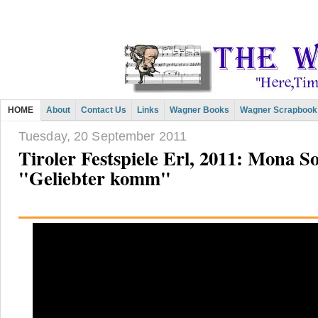
HOME
About
Contact Us
Links
Wagner Books
Wagner Scrapbook
Tuesday, 20 September 2011
Tiroler Festspiele Erl, 2011: Mona 
"Geliebter komm"